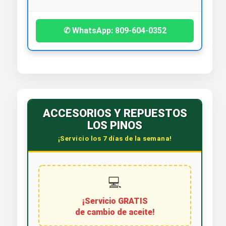
✆ WhatsApp: 809-604-0352
ACCESORIOS Y REPUESTOS
LOS PINOS
¡Servicio los 7 días de la semana!
💻
¡Servicio GRATIS
de cambio de aceite!