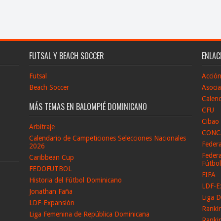
FUTSAL Y BEACH SOCCER
ENLAC
Futsal
Acció
Beach Soccer
Asocia
Calend
MÁS TEMAS EN BALOMPIÉ DOMINICANO
CFU
Cibao
Arbitraje
CONC
Calendario de Campeticiones Selecciones Nacionales
Feder
2026
Federa
Caribbean Cup
Fútbo
FEDOFUTBOL
FIFA
Historia del Fútbol Dominicano
LDF-E
Jonathan Faña
Liga D
LDF-Expansión
Ranki
Liga Femenina de República Dominicana
Ranki