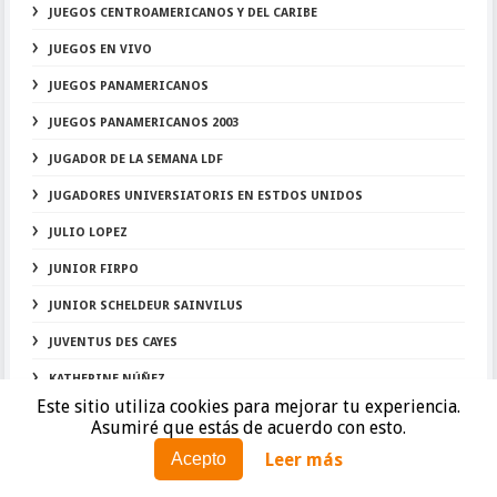
JUEGOS CENTROAMERICANOS Y DEL CARIBE
JUEGOS EN VIVO
JUEGOS PANAMERICANOS
JUEGOS PANAMERICANOS 2003
JUGADOR DE LA SEMANA LDF
JUGADORES UNIVERSIATORIS EN ESTDOS UNIDOS
JULIO LOPEZ
JUNIOR FIRPO
JUNIOR SCHELDEUR SAINVILUS
JUVENTUS DES CAYES
KATHERINE NÚÑEZ
Este sitio utiliza cookies para mejorar tu experiencia.
KATIE DIDIO
Asumiré que estás de acuerdo con esto.
KEITH FRANCISCO
Leer más
Acepto
KELVIN ENRIQUE SÁNCHEZ DEL VILLAR