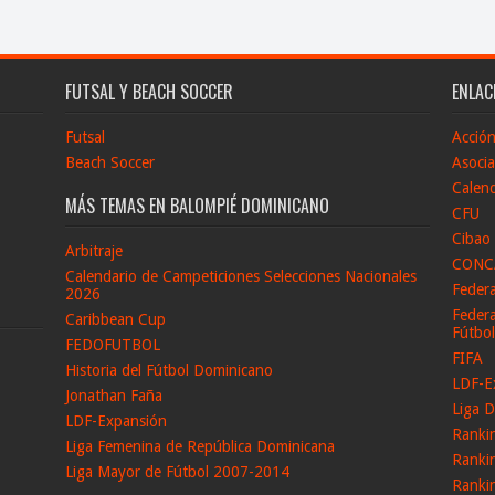
FUTSAL Y BEACH SOCCER
ENLAC
Futsal
Acció
Beach Soccer
Asocia
Calend
MÁS TEMAS EN BALOMPIÉ DOMINICANO
CFU
Cibao
Arbitraje
CONC
Calendario de Campeticiones Selecciones Nacionales
Feder
2026
Federa
Caribbean Cup
Fútbo
FEDOFUTBOL
FIFA
Historia del Fútbol Dominicano
LDF-E
Jonathan Faña
Liga D
LDF-Expansión
Ranki
Liga Femenina de República Dominicana
Ranki
Liga Mayor de Fútbol 2007-2014
Ranki