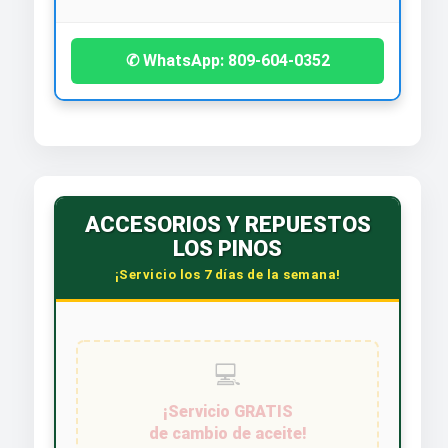
✆ WhatsApp: 809-604-0352
ACCESORIOS Y REPUESTOS
LOS PINOS
¡Servicio los 7 días de la semana!
💻
¡Servicio GRATIS
de cambio de aceite!