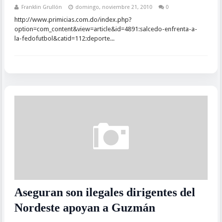
Franklin Grullón
domingo, noviembre 21, 2010
0
http://www.primicias.com.do/index.php?
option=com_content&view=article&id=4891:salcedo-enfrenta-a-
la-fedofutbol&catid=112:deporte...
Aseguran son ilegales dirigentes del
Nordeste apoyan a Guzmán