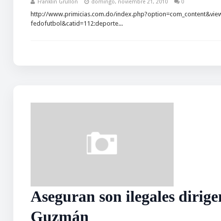
Franklin Grullón
domingo, noviembre 21, 2010
0
http://www.primicias.com.do/index.php?option=com_content&view=
fedofutbol&catid=112:deporte...
Aseguran son ilegales dirig
Guzmán