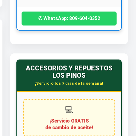
✆ WhatsApp: 809-604-0352
ACCESORIOS Y REPUESTOS
LOS PINOS
¡Servicio los 7 días de la semana!
💻
¡Servicio GRATIS
de cambio de aceite!