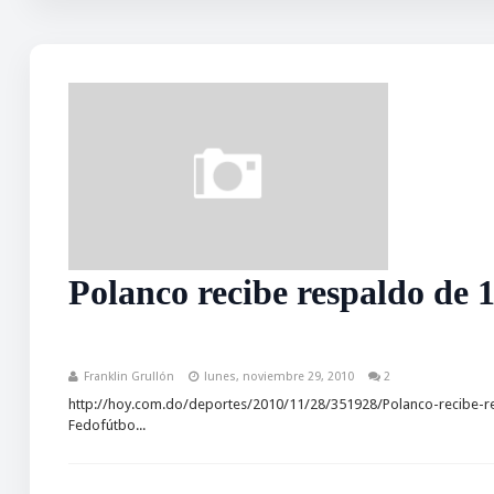
Polanco recibe respaldo de 1
Franklin Grullón
lunes, noviembre 29, 2010
2
http://hoy.com.do/deportes/2010/11/28/351928/Polanco-recibe-res
Fedofútbo...