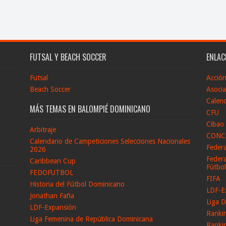
FUTSAL Y BEACH SOCCER
ENLAC
Futsal
Acció
Beach Soccer
Asocia
Calend
MÁS TEMAS EN BALOMPIÉ DOMINICANO
CFU
Cibao
Arbitraje
CONC
Calendario de Campeticiones Selecciones Nacionales
Feder
2026
Federa
Caribbean Cup
Fútbo
FEDOFUTBOL
FIFA
Historia del Fútbol Dominicano
LDF-E
Jonathan Faña
Liga D
LDF-Expansión
Ranki
Liga Femenina de República Dominicana
Ranki