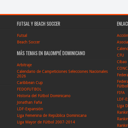
FUTSAL Y BEACH SOCCER
ENLAC
Futsal
Acció
Beach Soccer
Asocia
Calend
MÁS TEMAS EN BALOMPIÉ DOMINICANO
CFU
Cibao
Arbitraje
CONC
Calendario de Campeticiones Selecciones Nacionales
Feder
2026
Federa
Caribbean Cup
Fútbo
FEDOFUTBOL
FIFA
Historia del Fútbol Dominicano
LDF-E
Jonathan Faña
Liga D
LDF-Expansión
Ranki
Liga Femenina de República Dominicana
Ranki
Liga Mayor de Fútbol 2007-2014
Ranki