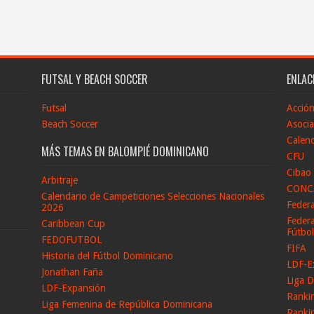
FUTSAL Y BEACH SOCCER
ENLAC
Futsal
Acció
Beach Soccer
Asocia
Calend
MÁS TEMAS EN BALOMPIÉ DOMINICANO
CFU
Cibao
Arbitraje
CONC
Calendario de Campeticiones Selecciones Nacionales
Feder
2026
Federa
Caribbean Cup
Fútbo
FEDOFUTBOL
FIFA
Historia del Fútbol Dominicano
LDF-E
Jonathan Faña
Liga D
LDF-Expansión
Ranki
Liga Femenina de República Dominicana
Ranki