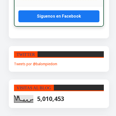
Síguenos en Facebook
TWITTER
Tweets por @balompiedom
VISITAS AL BLOG
5,010,453