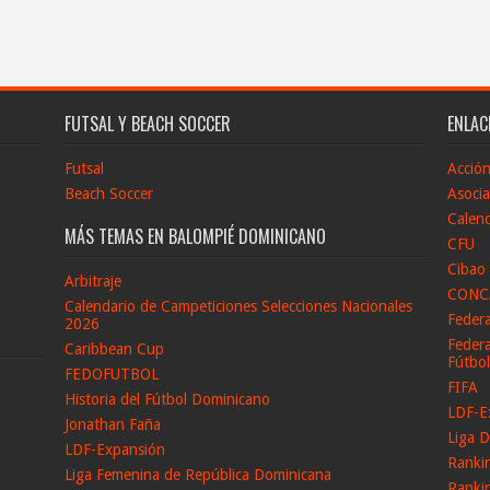
FUTSAL Y BEACH SOCCER
ENLAC
Futsal
Acció
Beach Soccer
Asocia
Calend
MÁS TEMAS EN BALOMPIÉ DOMINICANO
CFU
Cibao
Arbitraje
CONC
Calendario de Campeticiones Selecciones Nacionales
Feder
2026
Federa
Caribbean Cup
Fútbo
FEDOFUTBOL
FIFA
Historia del Fútbol Dominicano
LDF-E
Jonathan Faña
Liga D
LDF-Expansión
Ranki
Liga Femenina de República Dominicana
Ranki