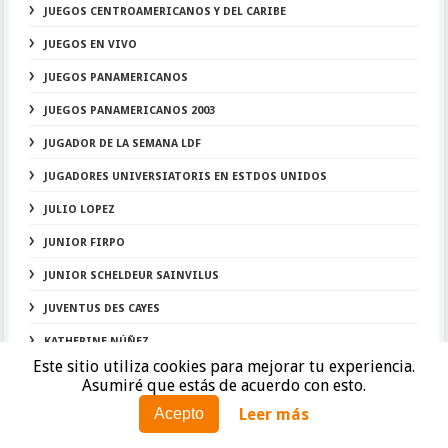
JUEGOS CENTROAMERICANOS Y DEL CARIBE
JUEGOS EN VIVO
JUEGOS PANAMERICANOS
JUEGOS PANAMERICANOS 2003
JUGADOR DE LA SEMANA LDF
JUGADORES UNIVERSIATORIS EN ESTDOS UNIDOS
JULIO LOPEZ
JUNIOR FIRPO
JUNIOR SCHELDEUR SAINVILUS
JUVENTUS DES CAYES
KATHERINE NÚÑEZ
Este sitio utiliza cookies para mejorar tu experiencia.
KATIE DIDIO
Asumiré que estás de acuerdo con esto.
KEITH FRANCISCO
Leer más
Acepto
KELVIN ENRIQUE SÁNCHEZ DEL VILLAR