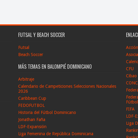
FUTSAL Y BEACH SOCCER
ENLAC
Futsal
Acció
Beach Soccer
Asocia
Calend
MÁS TEMAS EN BALOMPIÉ DOMINICANO
CFU
Cibao
Arbitraje
CONC
Calendario de Campeticiones Selecciones Nacionales
Feder
2026
Federa
Caribbean Cup
Fútbo
FEDOFUTBOL
FIFA
Historia del Fútbol Dominicano
LDF-E
Jonathan Faña
Liga D
LDF-Expansión
Ranki
Liga Femenina de República Dominicana
Ranki