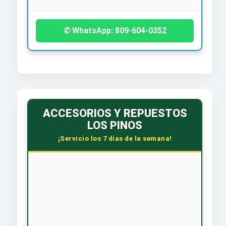
✆ WhatsApp: 809-604-0352
ACCESORIOS Y REPUESTOS
LOS PINOS
¡Servicio los 7 días de la semana!
🕒 HORARIO CORRIDO
Lunes a Sábado: 7:30 AM - 6:00 PM
Dom. y Feriados: 8:00 AM - 12:00 PM
📞 CONTÁCTANOS
WhatsApp: 809-588-4240