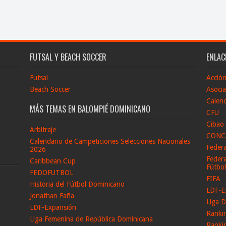
FUTSAL Y BEACH SOCCER
ENLAC
Futsal
Acció
Beach Soccer
Asocia
Calend
MÁS TEMAS EN BALOMPIÉ DOMINICANO
CFU
Cibao
Arbitraje
CONC
Calendario de Campeticiones Selecciones Nacionales
Feder
2026
Federa
Caribbean Cup
Fútbo
FEDOFUTBOL
FIFA
Historia del Fútbol Dominicano
LDF-E
Jonathan Faña
Liga D
LDF-Expansión
Ranki
Liga Femenina de República Dominicana
Ranki