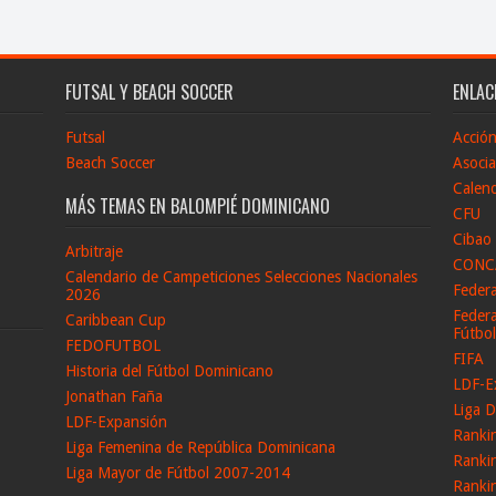
FUTSAL Y BEACH SOCCER
ENLAC
Futsal
Acció
Beach Soccer
Asocia
Calend
MÁS TEMAS EN BALOMPIÉ DOMINICANO
CFU
Cibao
Arbitraje
CONC
Calendario de Campeticiones Selecciones Nacionales
Feder
2026
Federa
Caribbean Cup
Fútbo
FEDOFUTBOL
FIFA
Historia del Fútbol Dominicano
LDF-E
Jonathan Faña
Liga D
LDF-Expansión
Ranki
Liga Femenina de República Dominicana
Ranki
Liga Mayor de Fútbol 2007-2014
Ranki