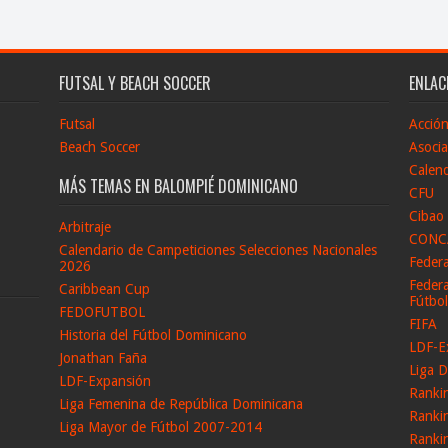
FUTSAL Y BEACH SOCCER
ENLAC
Futsal
Acció
Beach Soccer
Asocia
Calend
MÁS TEMAS EN BALOMPIÉ DOMINICANO
CFU
Cibao
Arbitraje
CONC
Calendario de Campeticiones Selecciones Nacionales
Feder
2026
Federa
Caribbean Cup
Fútbo
FEDOFUTBOL
FIFA
Historia del Fútbol Dominicano
LDF-E
Jonathan Faña
Liga D
LDF-Expansión
Ranki
Liga Femenina de República Dominicana
Ranki
Liga Mayor de Fútbol 2007-2014
Ranki