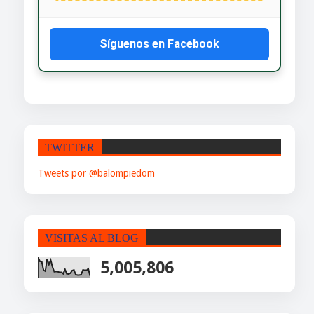
Síguenos en Facebook
TWITTER
Tweets por @balompiedom
VISITAS AL BLOG
5,005,806