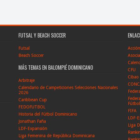
FUTSAL Y BEACH SOCCER
ENLAC
Futsal
Acció
Beach Soccer
Asocia
Calend
MÁS TEMAS EN BALOMPIÉ DOMINICANO
CFU
Cibao
Arbitraje
CONC
Calendario de Campeticiones Selecciones Nacionales
Feder
2026
Federa
Caribbean Cup
Fútbo
FEDOFUTBOL
FIFA
Historia del Fútbol Dominicano
LDF-E
Jonathan Faña
Liga D
LDF-Expansión
Ranki
Liga Femenina de República Dominicana
Ranki