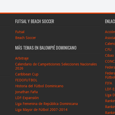
FUTSAL Y BEACH SOCCER
ENLAC
Futsal
Acció
Beach Soccer
Asocia
Calend
MÁS TEMAS EN BALOMPIÉ DOMINICANO
CFU
Cibao
Arbitraje
CONC
Calendario de Campeticiones Selecciones Nacionales
Feder
2026
Federa
Caribbean Cup
Fútbo
FEDOFUTBOL
FIFA
Historia del Fútbol Dominicano
LDF-E
Jonathan Faña
Liga D
LDF-Expansión
Ranki
Liga Femenina de República Dominicana
Ranki
Liga Mayor de Fútbol 2007-2014
Ranki