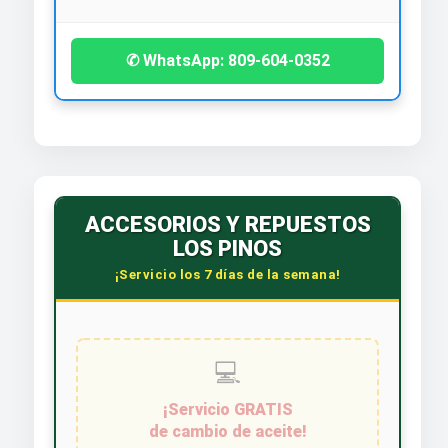
✆ WhatsApp: 809-604-0352
ACCESORIOS Y REPUESTOS
LOS PINOS
¡Servicio los 7 días de la semana!
💻
¡Servicio GRATIS
de cambio de aceite!