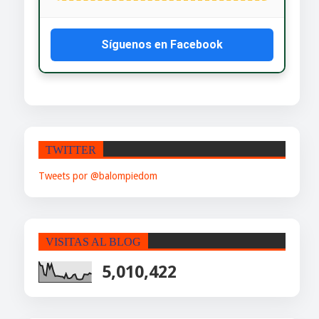
Síguenos en Facebook
TWITTER
Tweets por @balompiedom
VISITAS AL BLOG
5,010,422