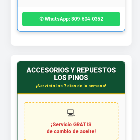
✆ WhatsApp: 809-604-0352
ACCESORIOS Y REPUESTOS
LOS PINOS
¡Servicio los 7 días de la semana!
💻
¡Servicio GRATIS
de cambio de aceite!