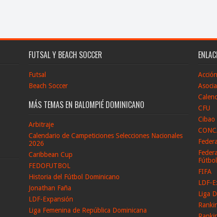
FUTSAL Y BEACH SOCCER
ENLAC
Futsal
Acció
Beach Soccer
Asocia
Calend
MÁS TEMAS EN BALOMPIÉ DOMINICANO
CFU
Cibao
Arbitraje
CONC
Calendario de Campeticiones Selecciones Nacionales
Feder
2026
Federa
Caribbean Cup
Fútbo
FEDOFUTBOL
FIFA
Historia del Fútbol Dominicano
LDF-E
Jonathan Faña
Liga D
LDF-Expansión
Ranki
Liga Femenina de República Dominicana
Ranki