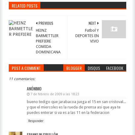
RELATED POSTS
PREVIOUS
NEXT
HEINZ
Futbol Y
BARMETTLER
DEPORTES EN
PREFIERE
VIVO
COMIDA
DOMINICANA
POST A COMMENT
BLOGGER
DISQUS
FACEBOOK
11 comentarios:
ANÓNIMO
7 de febrero de 2009 a las 18:23
bueno tedigo que jarabacoa juega el 15 en san cristoval...
y que el miercoles es la rueda de prensa asi que aya te
puedes enterar si va es a las 11 en la federacion
Responder
FRANKLIN GRULLÓN