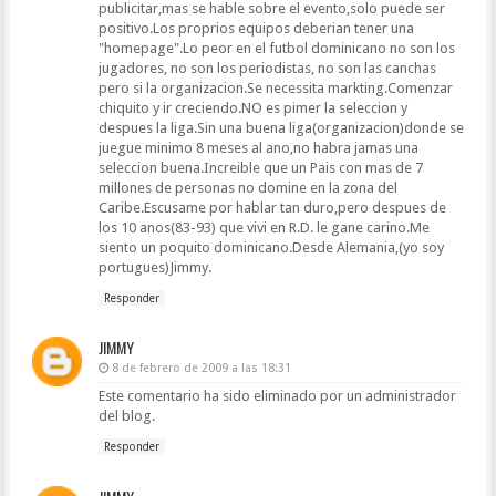
publicitar,mas se hable sobre el evento,solo puede ser
positivo.Los proprios equipos deberian tener una
"homepage".Lo peor en el futbol dominicano no son los
jugadores, no son los periodistas, no son las canchas
pero si la organizacion.Se necessita markting.Comenzar
chiquito y ir creciendo.NO es pimer la seleccion y
despues la liga.Sin una buena liga(organizacion)donde se
juegue minimo 8 meses al ano,no habra jamas una
seleccion buena.Increible que un Pais con mas de 7
millones de personas no domine en la zona del
Caribe.Escusame por hablar tan duro,pero despues de
los 10 anos(83-93) que vivi en R.D. le gane carino.Me
siento un poquito dominicano.Desde Alemania,(yo soy
portugues)Jimmy.
Responder
JIMMY
8 de febrero de 2009 a las 18:31
Este comentario ha sido eliminado por un administrador
del blog.
Responder