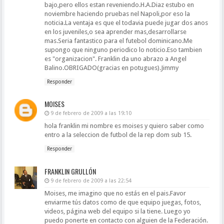
bajo,pero ellos estan reveniendo.H.A.Diaz estubo en
noviembre haciendo pruebas nel Napoli,por eso la
noticia.La ventaja es que el todavia puede jugar dos anos
en los juveniles,o sea aprender mas,desarrollarse
mas.Seria fantastico para el futebol dominicano.Me
supongo que ninguno periodico lo noticio.Eso tambien
es "organizacion". Franklin da uno abrazo a Angel
Balino.OBRIGADO(gracias en potugues).Jimmy
Responder
MOISES
9 de febrero de 2009 a las 19:10
hola franklin mi nombre es moises y quiero saber como
entro a la seleccion de futbol de la rep dom sub 15.
Responder
FRANKLIN GRULLÓN
9 de febrero de 2009 a las 22:54
Moises, me imagino que no estás en el pais.Favor
enviarme tús datos como de que equipo juegas, fotos,
videos, página web del equipo si la tiene. Luego yo
puedo ponerte en contacto con alguien de la Federación.