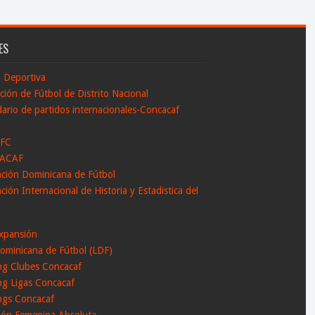
ES
n Deportiva
ción de Fútbol de Distrito Nacional
ario de partidos internacionales-Concacaf
 FC
ACAF
ación Dominicana de Fútbol
ción Internacional de Historia y Estadistica del
l
xpansión
ominicana de Fútbol (LDF)
ng Clubes Concacaf
ng Ligas Concacaf
ngs Concacaf
ción Femenina Absoluta