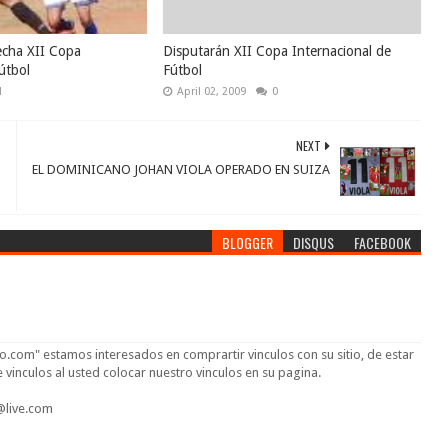
echa XII Copa
Disputarán XII Copa Internacional de
útbol
Fútbol
1
April 02, 2009
0
NEXT
EL DOMINICANO JOHAN VIOLA OPERADO EN SUIZA
BLOGGER
DISQUS
FACEBOOK
o.com" estamos interesados en comprartir vinculos con su sitio, de estar
vinculos al usted colocar nuestro vinculos en su pagina.
@live.com