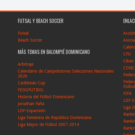
FUTSAL Y BEACH SOCCER
ENLAC
Futsal
Acció
Beach Soccer
Asocia
Calend
MÁS TEMAS EN BALOMPIÉ DOMINICANO
CFU
Cibao
Arbitraje
CONC
Calendario de Campeticiones Selecciones Nacionales
Feder
2026
Federa
Caribbean Cup
Fútbo
FEDOFUTBOL
FIFA
Historia del Fútbol Dominicano
LDF-E
Jonathan Faña
Liga D
LDF-Expansión
Ranki
Liga Femenina de República Dominicana
Ranki
Liga Mayor de Fútbol 2007-2014
Ranki
Selec