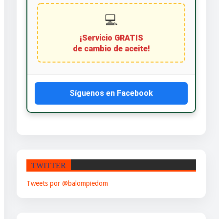
💻
¡Servicio GRATIS
de cambio de aceite!
Síguenos en Facebook
TWITTER
Tweets por @balompiedom