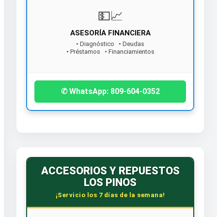
💵📈
ASESORÍA FINANCIERA
• Diagnóstico • Deudas
• Préstamos • Financiamientos
¡Contáctanos hoy!
✆ WhatsApp: 809-604-0352
ACCESORIOS Y REPUESTOS
LOS PINOS
¡Servicio los 7 días de la semana!