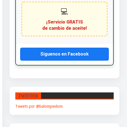
💻
¡Servicio GRATIS
de cambio de aceite!
Síguenos en Facebook
TWITTER
Tweets por @balompiedom