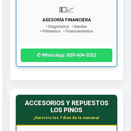
💵📈
ASESORÍA FINANCIERA
• Diagnóstico • Deudas
• Préstamos • Financiamientos
¡Contáctanos hoy!
✆ WhatsApp: 809-604-0352
ACCESORIOS Y REPUESTOS
LOS PINOS
¡Servicio los 7 días de la semana!