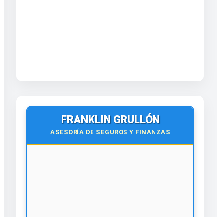
FRANKLIN GRULLÓN
ASESORÍA DE SEGUROS Y FINANZAS
🚗️🏥
ASESORÍA Y VENTAS DE SEGUROS
¡Contáctanos hoy!
• Vehículo • Propiedad
• Salud • Vida • Viaje