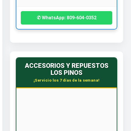
✆ WhatsApp: 809-604-0352
ACCESORIOS Y REPUESTOS
LOS PINOS
¡Servicio los 7 días de la semana!
📍
Ave. Frank Grullón #44
San Francisco de Macorís
Piezas y neumáticos para todas las marcas de
vehículos.