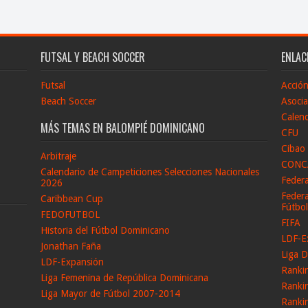
FUTSAL Y BEACH SOCCER
ENLAC
Futsal
Acció
Beach Soccer
Asocia
Calend
MÁS TEMAS EN BALOMPIÉ DOMINICANO
CFU
Cibao
Arbitraje
CONC
Calendario de Campeticiones Selecciones Nacionales
Feder
2026
Federa
Caribbean Cup
Fútbo
FEDOFUTBOL
FIFA
Historia del Fútbol Dominicano
LDF-E
Jonathan Faña
Liga D
LDF-Expansión
Ranki
Liga Femenina de República Dominicana
Ranki
Liga Mayor de Fútbol 2007-2014
Ranki