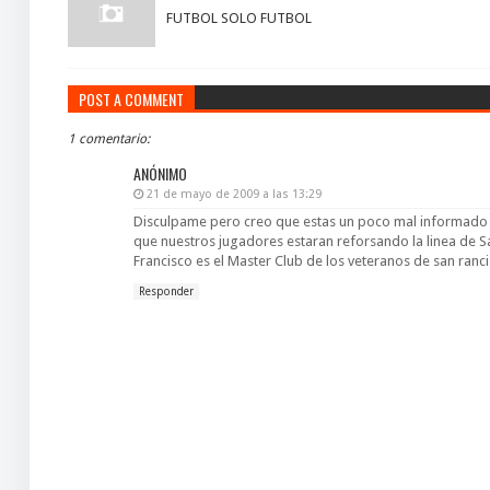
FUTBOL SOLO FUTBOL
POST A COMMENT
1 comentario:
ANÓNIMO
21 de mayo de 2009 a las 13:29
Disculpame pero creo que estas un poco mal informado po
que nuestros jugadores estaran reforsando la linea de S
Francisco es el Master Club de los veteranos de san ranc
Responder