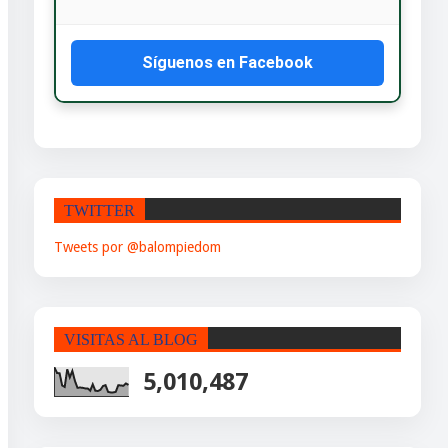
Síguenos en Facebook
TWITTER
Tweets por @balompiedom
VISITAS AL BLOG
5,010,487