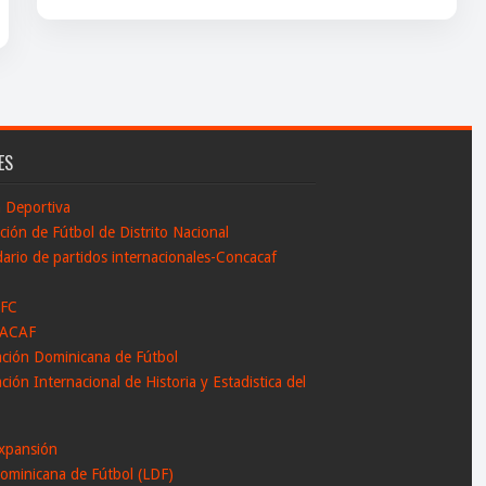
ES
n Deportiva
ción de Fútbol de Distrito Nacional
ario de partidos internacionales-Concacaf
 FC
ACAF
ación Dominicana de Fútbol
ción Internacional de Historia y Estadistica del
l
xpansión
ominicana de Fútbol (LDF)