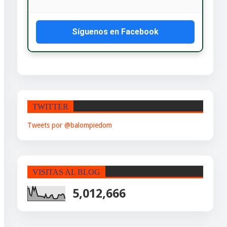
Síguenos en Facebook
TWITTER
Tweets por @balompiedom
VISITAS AL BLOG
5,012,666