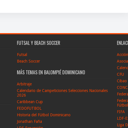
FUTSAL Y BEACH SOCCER
ENLAC
Futsal
Acció
Beach Soccer
Asocia
Calend
MÁS TEMAS EN BALOMPIÉ DOMINICANO
CFU
Cibao
Arbitraje
CONC
Calendario de Campeticiones Selecciones Nacionales
Feder
2026
Federa
Caribbean Cup
Fútbo
FEDOFUTBOL
FIFA
Historia del Fútbol Dominicano
LDF-E
Jonathan Faña
Liga D
LDF-Expansión