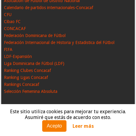
Asociación de Fútbol de Distrito Nacional
Calendario de partidos internacionales-Concacaf
CFU
Cibao FC
CONCACAF
Federación Dominicana de Fútbol
Federación Internacional de Historia y Estadistica del Fútbol
FIFA
LDF-Expansión
Liga Dominicana de Fútbol (LDF)
Ranking Clubes Concacaf
Ranking Ligas Concacaf
Rankings Concacaf
Selección Femenina Absoluta
Este sitio utiliza cookies para mejorar tu experiencia.
Asumiré que estás de acuerdo con esto.
Leer más
Acepto
Created By
SoraTemplates
| Distributed By
GooyaabiTemplates