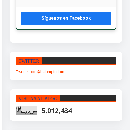
Síguenos en Facebook
TWITTER
Tweets por @balompiedom
VISITAS AL BLOG
5,012,434