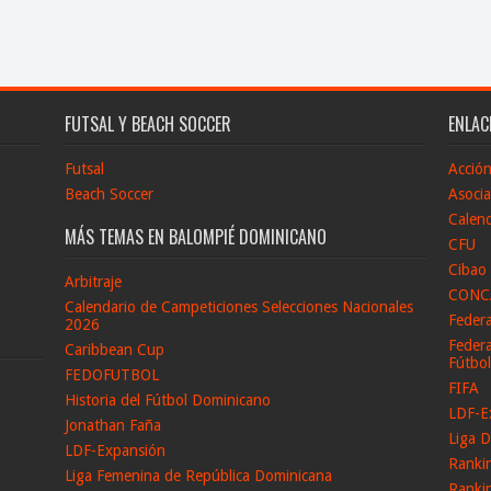
FUTSAL Y BEACH SOCCER
ENLAC
Futsal
Acció
Beach Soccer
Asocia
Calend
MÁS TEMAS EN BALOMPIÉ DOMINICANO
CFU
Cibao
Arbitraje
CONC
Calendario de Campeticiones Selecciones Nacionales
Feder
2026
Federa
Caribbean Cup
Fútbo
FEDOFUTBOL
FIFA
Historia del Fútbol Dominicano
LDF-E
Jonathan Faña
Liga D
LDF-Expansión
Ranki
Liga Femenina de República Dominicana
Ranki