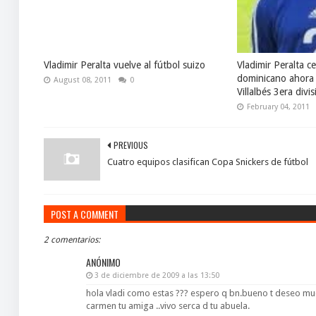
Vladimir Peralta vuelve al fútbol suizo
Vladimir Peralta c
dominicano ahora 
August 08, 2011
0
Villalbés 3era div
February 04, 2011
PREVIOUS
Cuatro equipos clasifican Copa Snickers de fútbol
POST A COMMENT
2 comentarios:
ANÓNIMO
3 de diciembre de 2009 a las 13:50
hola vladi como estas ??? espero q bn.bueno t deseo muc
carmen tu amiga ..vivo serca d tu abuela.