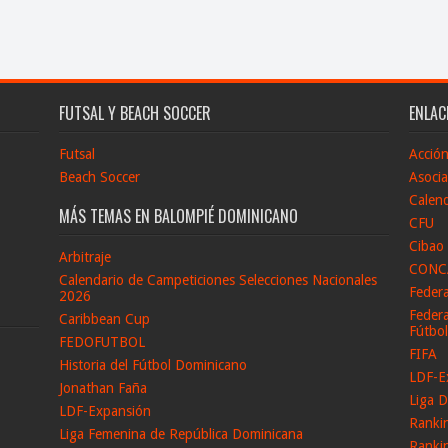
FUTSAL Y BEACH SOCCER
ENLAC
Futsal
Acció
Beach Soccer
Asocia
Calend
MÁS TEMAS EN BALOMPIÉ DOMINICANO
CFU
Cibao
Arbitraje
CONC
Calendario de Campeticiones Selecciones Nacionales
Feder
2026
Federa
Caribbean Cup
Fútbo
FEDOFUTBOL
FIFA
Historia del Fútbol Dominicano
LDF-E
Jonathan Faña
Liga D
LDF-Expansión
Ranki
Liga Femenina de República Dominicana
Ranki