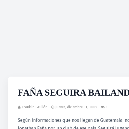
FAÑA SEGUIRA BAILAN
Franklin Grullón
jueves, diciembre 31, 2009
3
Según informaciones que nos llegan de Guatemala, no
Jonathan Faña por un club de ese pais. Seguirá jugan