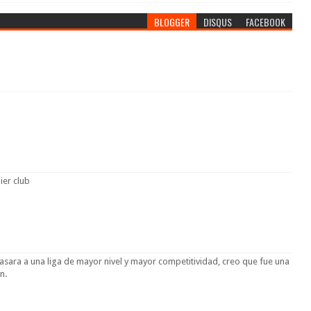
BLOGGER
DISQUS
FACEBOOK
ier club
ra a una liga de mayor nivel y mayor competitividad, creo que fue una
n.