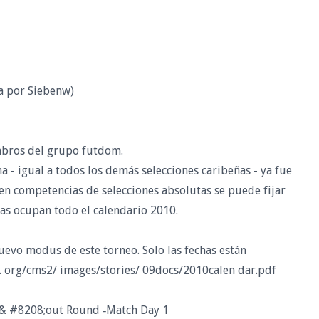
 por Siebenw)
embros del grupo futdom.
 - igual a todos los demás selecciones caribeñas - ya fue
en competencias de selecciones absolutas se puede fijar
ias ocupan todo el calendario 2010.
evo modus de este torneo. Solo las fechas están
. org/cms2/ images/stories/ 09docs/2010calen dar.pdf
k& #8208;out Round ‐Match Day 1