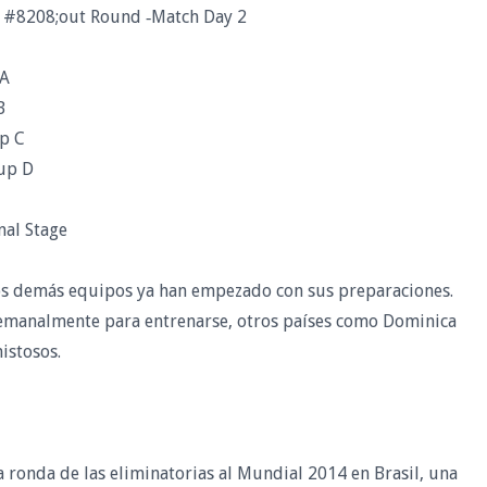
& #8208;out Round ‐Match Day 2
 A
B
p C
up D
nal Stage
os demás equipos ya han empezado con sus preparaciones.
 semanalmente para entrenarse, otros países como Dominica
istosos.
 ronda de las eliminatorias al Mundial 2014 en Brasil, una