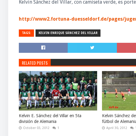
Kelvin Sánchez del Villar, con camiseta verde, es por
http://www2.fortuna-duesseldorf.de/pages/jug
TAGS:
KELVIN ENRIQUE SÁNCHEZ DEL VILLAR
RELATED POSTS
Kelvin E. Sánchez del Villar en 5ta
Kelvin Sánchez del
división de Alemania
fútbol de Alemani
October 03, 2012
1
April 30, 2012