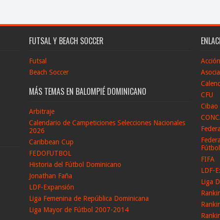
FUTSAL Y BEACH SOCCER
ENLAC
Futsal
Acció
Beach Soccer
Asocia
Calend
MÁS TEMAS EN BALOMPIÉ DOMINICANO
CFU
Cibao
Arbitraje
CONC
Calendario de Campeticiones Selecciones Nacionales
Feder
2026
Federa
Caribbean Cup
Fútbo
FEDOFUTBOL
FIFA
Historia del Fútbol Dominicano
LDF-E
Jonathan Faña
Liga D
LDF-Expansión
Ranki
Liga Femenina de República Dominicana
Ranki
Liga Mayor de Fútbol 2007-2014
Ranki