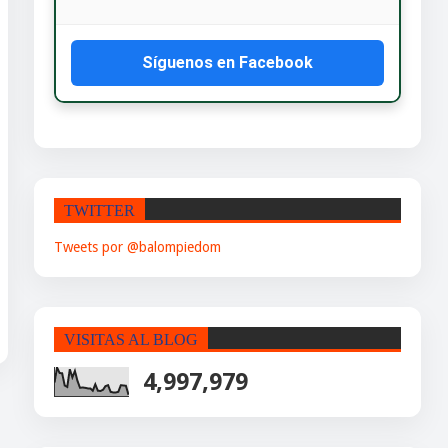
Síguenos en Facebook
TWITTER
Tweets por @balompiedom
VISITAS AL BLOG
4,997,979