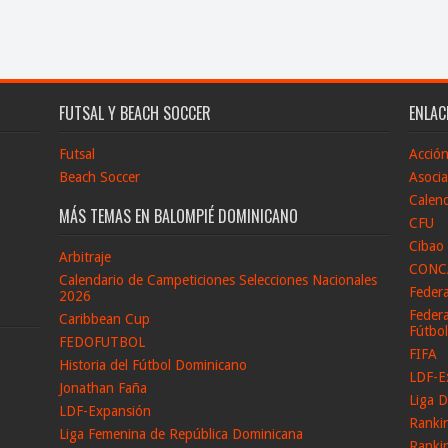
FUTSAL Y BEACH SOCCER
ENLAC
Futsal
Acció
Beach Soccer
Asocia
Calend
MÁS TEMAS EN BALOMPIÉ DOMINICANO
CFU
Cibao
Arbitraje
CONC
Calendario de Campeticiones Selecciones Nacionales
Feder
2026
Federa
Caribbean Cup
Fútbo
FEDOFUTBOL
FIFA
Historia del Fútbol Dominicano
LDF-E
Jonathan Faña
Liga D
LDF-Expansión
Ranki
Liga Femenina de República Dominicana
Ranki