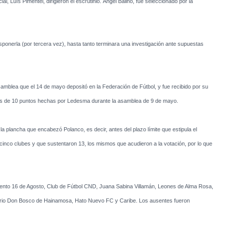
l, Luís Pimentel, dirigieron el escrutinio. Ángel Baliño, fue seleccionado por la
onerla (por tercera vez), hasta tanto terminara una investigación ante supuestas
samblea que el 14 de mayo depositó en la Federación de Fútbol, y fue recibido por su
cias de 10 puntos hechas por Ledesma durante la asamblea de 9 de mayo.
 plancha que encabezó Polanco, es decir, antes del plazo límite que estipula el
inco clubes y que sustentaron 13, los mismos que acudieron a la votación, por lo que
mento 16 de Agosto, Club de Fútbol CND, Juana Sabina Villamán, Leones de Alma Rosa,
orio Don Bosco de Hainamosa, Hato Nuevo FC y Caribe. Los ausentes fueron