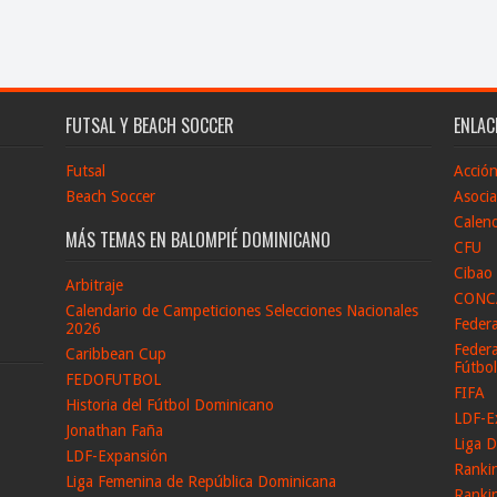
FUTSAL Y BEACH SOCCER
ENLAC
Futsal
Acció
Beach Soccer
Asocia
Calend
MÁS TEMAS EN BALOMPIÉ DOMINICANO
CFU
Cibao
Arbitraje
CONC
Calendario de Campeticiones Selecciones Nacionales
Feder
2026
Federa
Caribbean Cup
Fútbo
FEDOFUTBOL
FIFA
Historia del Fútbol Dominicano
LDF-E
Jonathan Faña
Liga D
LDF-Expansión
Ranki
Liga Femenina de República Dominicana
Ranki