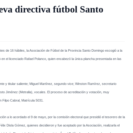
va directiva fútbol Santo
s de 16 hábiles, la Asociación de Fútbol de la Provincia Santo Domingo escogió a la
ó en el licenciado Rafael Polanco, quien encabezó la única plancha presentada en las
te y titular saliente; Miguel Martínez, segundo vice; Winston Ramírez, secretario
usto Jiménez (Metralla), vocales. El proceso de acreditación y votación, muy
n Filpo Cabral, Matrícula 5031.
ión a lo acordado el 9 de mayo, por la comisión electoral que presidió el tesorero de la
lix Disla Gómez, quienes decidieron y fue aceptado por la Asociación, realizarla el