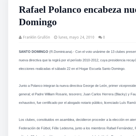
Rafael Polanco encabeza nue
Domingo
Franklin Grullón
lunes, mayo 24, 2010
0
SANTO DOMINGO
(R.Dominicana).- Con el voto unánime de 13 clubes presente
nueva directiva que la regirá por el período 2010-2012, cuya presidencia recay
elecciones realizadas el sábado 22 en el Hogar Escuela Santo Domingo.
Junto a Polanco integran la nueva directiva George de León, primer vicepresiden
general; el Padre William Rosario, tesorero; Juan Carlos Herrera (Blacky) y Fa
exhaustivo, fue certificado por el abogado notario público, licenciado Luís Ramó
Los clubes, constituidos en asamblea, decidieron proceder a la elección en atenc
Federación de Fútbol, Félix Ledesma, junto a los miembros Rafael Fernández, Fé