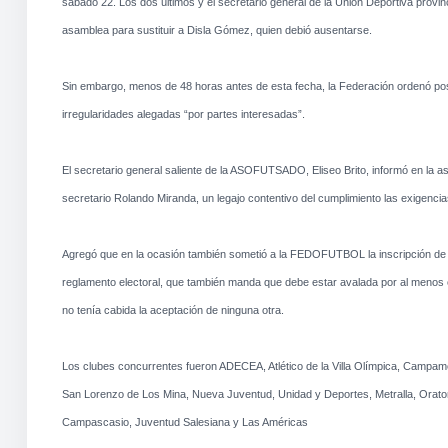
sábado 22. Los dos últimos y el secretario general de la Unión Deportiva provincia
asamblea para sustituir a Disla Gómez, quien debió ausentarse.
Sin embargo, menos de 48 horas antes de esta fecha, la Federación ordenó posp
irregularidades alegadas “por partes interesadas”.
El secretario general saliente de la ASOFUTSADO, Eliseo Brito, informó en la a
secretario Rolando Miranda, un legajo contentivo del cumplimiento las exigen
Agregó que en la ocasión también sometió a la FEDOFUTBOL la inscripción de la
reglamento electoral, que también manda que debe estar avalada por al menos c
no tenía cabida la aceptación de ninguna otra.
Los clubes concurrentes fueron ADECEA, Atlético de la Villa Olímpica, Campa
San Lorenzo de Los Mina, Nueva Juventud, Unidad y Deportes, Metralla, Orat
Campascasio, Juventud Salesiana y Las Américas