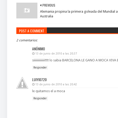
PREVIOUS
Alemania propina la primera goleada del Mundial a
Australia
POST A COMMENT
2 comentarios:
ANÓNIMO
13 de junio de 2010 a las 20:37
siiiiiiiiiiiiii!!!!! lo sabia BARCELONA LE GANO A MOCA VI
Responder
LUIYI0720
13 de junio de 2010 a las 20:42
le quitamos el a moca
Responder