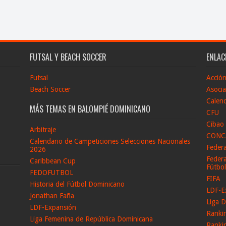
FUTSAL Y BEACH SOCCER
ENLAC
Futsal
Acció
Beach Soccer
Asocia
Calend
MÁS TEMAS EN BALOMPIÉ DOMINICANO
CFU
Cibao
Arbitraje
CONC
Calendario de Campeticiones Selecciones Nacionales
Feder
2026
Federa
Caribbean Cup
Fútbo
FEDOFUTBOL
FIFA
Historia del Fútbol Dominicano
LDF-E
Jonathan Faña
Liga D
LDF-Expansión
Ranki
Liga Femenina de República Dominicana
Ranki