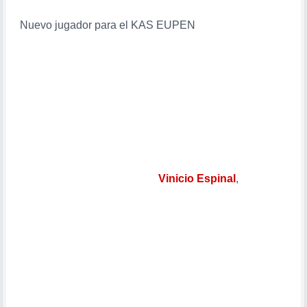
Nuevo jugador para el KAS EUPEN
El equipo de la primera división de la Liga Belga,
recién ascendido, KAS Eupen, compró al delantero
dominicano, José Espys Espinal, al equipo italiano
Cesena de la Serie B.
José tiene 27 años, mide 1,80 metros y es hermano
gemelo del también jugador
Vinicio Espinal
,
quien
juega fútbol profesional en Italia. El dominicano firmó
contrato por un año con su nuevo club y se uniría en la
mañana de hoy jueves 22.7.2010.
La Liga Belga inicia el 31.7.2010 hasta el 5.3.2011.