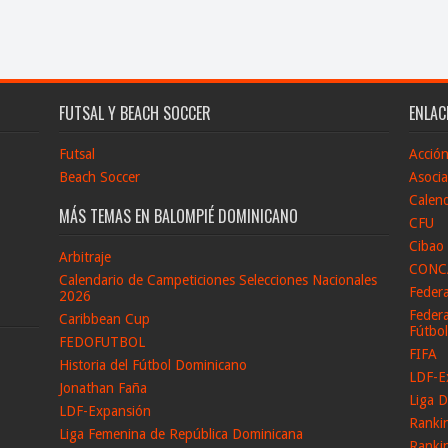
FUTSAL Y BEACH SOCCER
ENLAC
Futsal
Acció
Beach Soccer
Asocia
Calend
MÁS TEMAS EN BALOMPIÉ DOMINICANO
CFU
Cibao
Arbitraje
CONC
Calendario de Campeticiones Selecciones Nacionales
Feder
2026
Federa
Caribbean Cup
Fútbo
FEDOFUTBOL
FIFA
Historia del Fútbol Dominicano
LDF-E
Jonathan Faña
Liga D
LDF-Expansión
Ranki
Liga Femenina de República Dominicana
Ranki