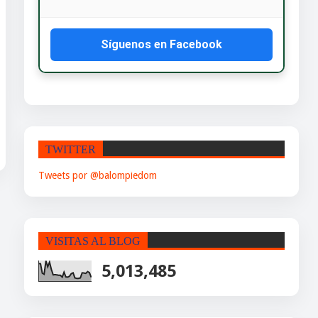
Síguenos en Facebook
TWITTER
Tweets por @balompiedom
VISITAS AL BLOG
5,013,485