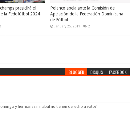
champs presidirá el
Polanco apela ante la Comisión de
de la Fedofútbol 2024-
Apelación de la Federación Dominicana
de Fútbol
0
January 25, 2011
2
BLOGGER
DISQUS
FACEBOOK
o domingo y hermanas mirabal no tienen derecho a voto?