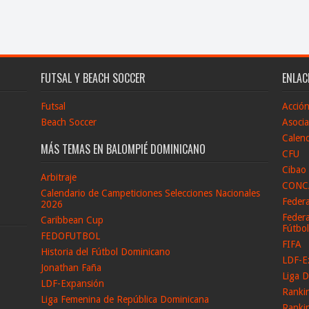
FUTSAL Y BEACH SOCCER
ENLAC
Futsal
Acció
Beach Soccer
Asocia
Calend
MÁS TEMAS EN BALOMPIÉ DOMINICANO
CFU
Cibao
Arbitraje
CONC
Calendario de Campeticiones Selecciones Nacionales
Feder
2026
Federa
Caribbean Cup
Fútbo
FEDOFUTBOL
FIFA
Historia del Fútbol Dominicano
LDF-E
Jonathan Faña
Liga D
LDF-Expansión
Ranki
Liga Femenina de República Dominicana
Ranki