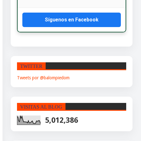
Síguenos en Facebook
TWITTER
Tweets por @balompiedom
VISITAS AL BLOG
5,012,386