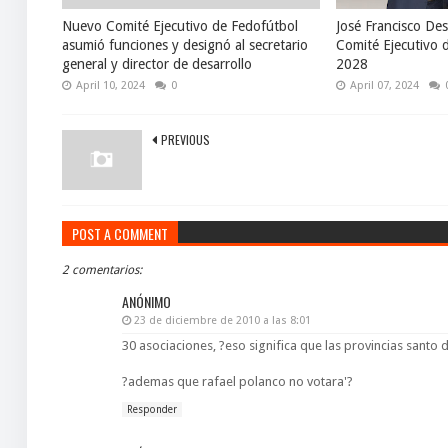
Nuevo Comité Ejecutivo de Fedofútbol
José Francisco Des
asumió funciones y designó al secretario
Comité Ejecutivo 
general y director de desarrollo
2028
April 10, 2024
0
April 07, 2024
PREVIOUS
POST A COMMENT
2 comentarios:
ANÓNIMO
23 de diciembre de 2010 a las 8:01
30 asociaciones, ?eso significa que las provincias sant
?ademas que rafael polanco no votara'?
Responder