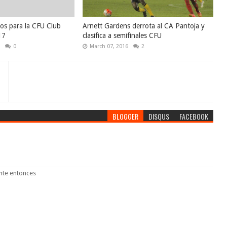
pos para la CFU Club
Arnett Gardens derrota al CA Pantoja y
17
clasifica a semifinales CFU
6
0
March 07, 2016
2
BLOGGER
DISQUS
FACEBOOK
nte entonces