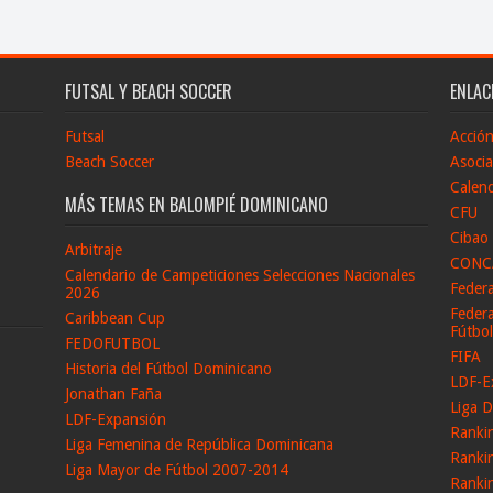
FUTSAL Y BEACH SOCCER
ENLAC
Futsal
Acció
Beach Soccer
Asocia
Calend
MÁS TEMAS EN BALOMPIÉ DOMINICANO
CFU
Cibao
Arbitraje
CONC
Calendario de Campeticiones Selecciones Nacionales
Feder
2026
Federa
Caribbean Cup
Fútbo
FEDOFUTBOL
FIFA
Historia del Fútbol Dominicano
LDF-E
Jonathan Faña
Liga D
LDF-Expansión
Ranki
Liga Femenina de República Dominicana
Ranki
Liga Mayor de Fútbol 2007-2014
Ranki