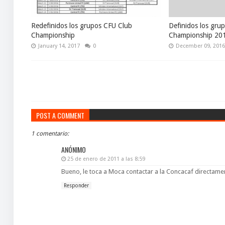
Redefinidos los grupos CFU Club
Definidos los gru
Championship
Championship 20
January 14, 2017
0
December 09, 201
POST A COMMENT
1 comentario:
ANÓNIMO
25 de enero de 2011 a las 8:59
Bueno, le toca a Moca contactar a la Concacaf directame
Responder