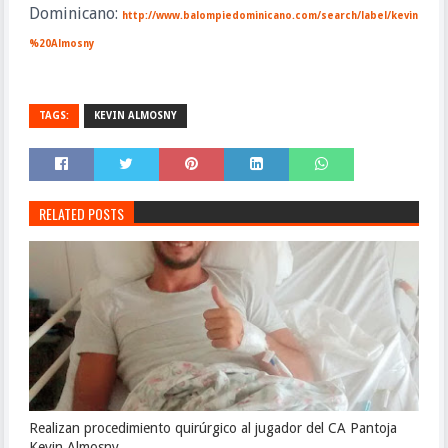
Dominicano:
http://www.balompiedominicano.com/search/label/kevin
%20Almosny
TAGS:
KEVIN ALMOSNY
RELATED POSTS
Realizan procedimiento quirúrgico al jugador del CA Pantoja
Kevin Almosny