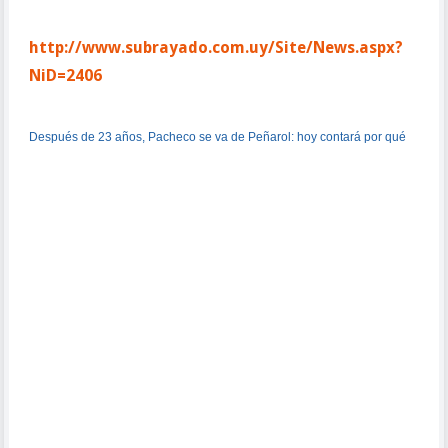
http://www.subrayado.com.uy/Site/News.aspx?
NiD=2406
Después de 23 años, Pacheco se va de Peñarol: hoy contará por qué
El jugador estaba de vacaciones en República Dominicana y
decidió adelantar el regreso para empezar la temporada. Al
regreso, el gerente le dijo que no iba más.
Antonio Pacheco ofrecerá hoy su versión personal sobre su
salida de Peñarol, el club al que llegó con apenas 12 años.
A los 35, "El Tony" -jugador emblemático del quinquenio de
los 90- está a punto de dejar el fútbol al ser notificado de que
el técnico Diego Aguirre no lo tendrá en cuenta durante esta
temporada.
La comunicación oficial le fue transmitida por el gerente
deportivo del club, Osvaldo Giménez. Pacheco estaba de
vacaciones en Punta Cana, Republica Dominicana, cuando
decidió adelantar su regreso para comenzar la preparación
con el plantel principal. Al llegar, recibió la noticia de su
desvinculación.
El tema se venía insinuando durante el desarrollo de la Copa
Libertadores, en la que el ídolo fue perdiendo pie en el equipo