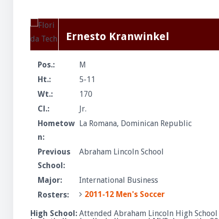
Ernesto Kranwinkel
Pos.:
M
Ht.:
5-11
Wt.:
170
Cl.:
Jr.
Hometow
La Romana, Dominican Republic
n:
Previous
Abraham Lincoln School
School:
Major:
International Business
2011-12 Men's Soccer
Rosters:
High School:
Attended Abraham Lincoln High School 