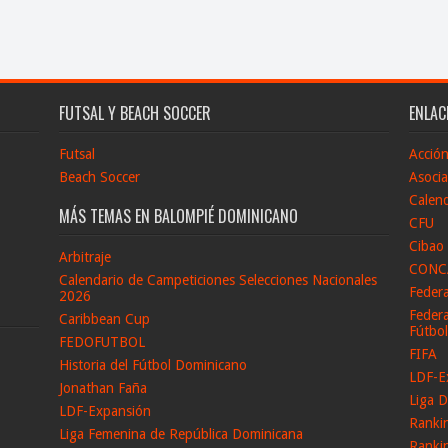
FUTSAL Y BEACH SOCCER
ENLAC
Futsal
Acció
Beach Soccer
Asocia
Calend
MÁS TEMAS EN BALOMPIÉ DOMINICANO
CFU
Cibao
Arbitraje
CONC
Calendario de Campeticiones Selecciones Nacionales
Feder
2026
Federa
Caribbean Cup
Fútbo
FEDOFUTBOL
FIFA
Historia del Fútbol Dominicano
LDF-E
Jonathan Faña
Liga D
LDF-Expansión
Ranki
Liga Femenina de República Dominicana
Ranki