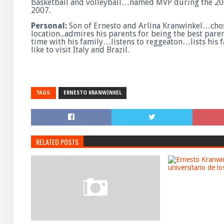
basketball and volleyball…named MVP during the 2
2007.
Personal:
Son of Ernesto and Arlina Kranwinkel…chos
location...admires his parents for being the best par
time with his family…listens to reggeaton…lists his
like to visit Italy and Brazil.
TAGS:
ERNESTO KRANWINKEL
RELATED POSTS