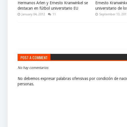
Hermanos Arlen y Ernesto Kranwinkel se
Ernesto Kranwinke
destacan en fútbol universitario EU
universitario de l
January 04, 2012
11
September 13, 201
POST A COMMENT
No hay comentarios
No debemos expresar palabras ofensivas por condición de nacio
personas.