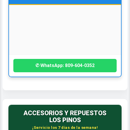
💵📈
ASESORÍA FINANCIERA
¡Contáctanos hoy!
• Diagnóstico • Deudas
• Préstamos • Financiamientos
✆ WhatsApp: 809-604-0352
ACCESORIOS Y REPUESTOS
LOS PINOS
¡Servicio los 7 días de la semana!