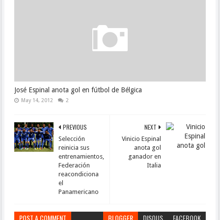
José Espinal anota gol en fútbol de Bélgica
May 14, 2012
2
PREVIOUS
NEXT
Selección
Vinicio Espinal
reinicia sus
anota gol
entrenamientos,
ganador en
Federación
Italia
reacondiciona
el
Panamericano
POST A COMMENT
BLOGGER
DISQUS
FACEBOOK