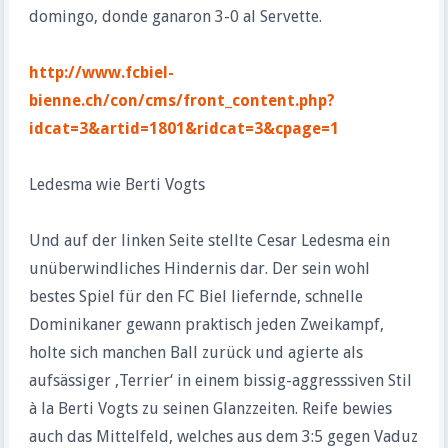
domingo, donde ganaron 3-0 al Servette.
http://www.fcbiel-
bienne.ch/con/cms/front_content.php?
idcat=3&artid=1801&ridcat=3&cpage=1
Ledesma wie Berti Vogts
Und auf der linken Seite stellte Cesar Ledesma ein
unüberwindliches Hindernis dar. Der sein wohl
bestes Spiel für den FC Biel liefernde, schnelle
Dominikaner gewann praktisch jeden Zweikampf,
holte sich manchen Ball zurück und agierte als
aufsässiger ‚Terrier‘ in einem bissig-aggresssiven Stil
à la Berti Vogts zu seinen Glanzzeiten. Reife bewies
auch das Mittelfeld, welches aus dem 3:5 gegen Vaduz