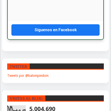
Dom. y Feriados: 8:00 AM - 12:00 PM
📞 CONTÁCTANOS
WhatsApp: 809-588-4240
Síguenos en Facebook
TWITTER
Tweets por @balompiedom
VISITAS AL BLOG
5,004,690