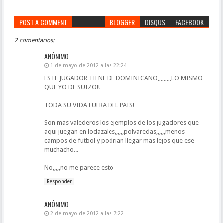
POST A COMMENT
BLOGGER
DISQUS
FACEBOOK
2 comentarios:
ANÓNIMO
1 de mayo de 2012 a las 22:24
ESTE JUGADOR TIENE DE DOMINICANO,,,,,,,,,LO MISMO
QUE YO DE SUIZO!!
TODA SU VIDA FUERA DEL PAIS!
Son mas valederos los ejemplos de los jugadores que
aqui juegan en lodazales,,,,,,polvaredas,,,,,,menos
campos de futbol y podrian llegar mas lejos que ese
muchacho...
No,,,,,no me parece esto
Responder
ANÓNIMO
2 de mayo de 2012 a las 7:22