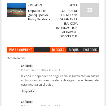
PREVIOUS
NEXT
Empatan a un
EQUIPOS DE
gol equipos de
PUNTA CANA
Haití y Barahona
JUGARAN EN LA
1RA. COPA
INTERNACTION
AL BAVARO
SOCCER CUP
POST A COMMENT
BLOGGER
DISQUS
FACEBOOK
3 comentarios:
ANÓNIMO
6 de junio de 2012 a las 12:33
la copa Independencia seguirá sin seguimientos mientras
no la organicen como se debe de organizar un torneo de
esta medida en el país .
Responder
ANÓNIMO