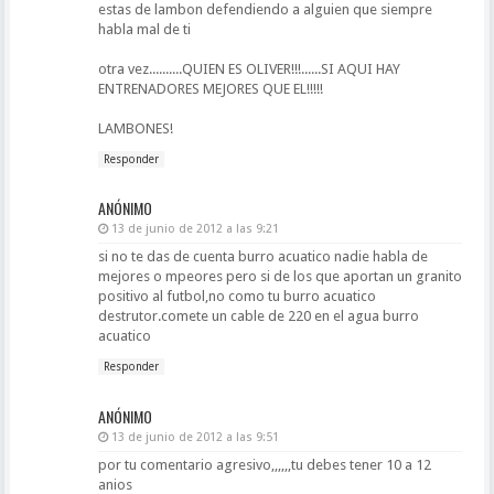
estas de lambon defendiendo a alguien que siempre
habla mal de ti
otra vez..........QUIEN ES OLIVER!!!......SI AQUI HAY
ENTRENADORES MEJORES QUE EL!!!!!
LAMBONES!
Responder
ANÓNIMO
13 de junio de 2012 a las 9:21
si no te das de cuenta burro acuatico nadie habla de
mejores o mpeores pero si de los que aportan un granito
positivo al futbol,no como tu burro acuatico
destrutor.comete un cable de 220 en el agua burro
acuatico
Responder
ANÓNIMO
13 de junio de 2012 a las 9:51
por tu comentario agresivo,,,,,,tu debes tener 10 a 12
anios