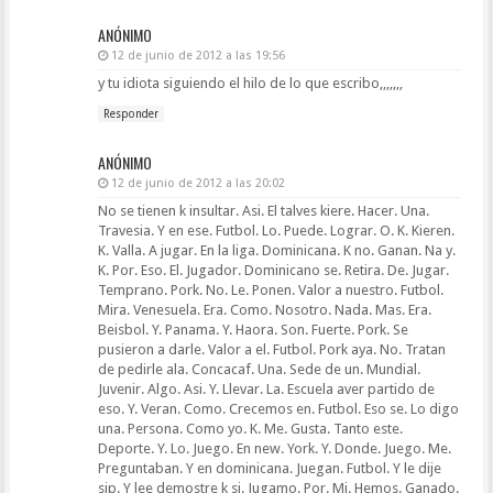
ANÓNIMO
12 de junio de 2012 a las 19:56
y tu idiota siguiendo el hilo de lo que escribo,,,,,,,
Responder
ANÓNIMO
12 de junio de 2012 a las 20:02
No se tienen k insultar. Asi. El talves kiere. Hacer. Una.
Travesia. Y en ese. Futbol. Lo. Puede. Lograr. O. K. Kieren.
K. Valla. A jugar. En la liga. Dominicana. K no. Ganan. Na y.
K. Por. Eso. El. Jugador. Dominicano se. Retira. De. Jugar.
Temprano. Pork. No. Le. Ponen. Valor a nuestro. Futbol.
Mira. Venesuela. Era. Como. Nosotro. Nada. Mas. Era.
Beisbol. Y. Panama. Y. Haora. Son. Fuerte. Pork. Se
pusieron a darle. Valor a el. Futbol. Pork aya. No. Tratan
de pedirle ala. Concacaf. Una. Sede de un. Mundial.
Juvenir. Algo. Asi. Y. Llevar. La. Escuela aver partido de
eso. Y. Veran. Como. Crecemos en. Futbol. Eso se. Lo digo
una. Persona. Como yo. K. Me. Gusta. Tanto este.
Deporte. Y. Lo. Juego. En new. York. Y. Donde. Juego. Me.
Preguntaban. Y en dominicana. Juegan. Futbol. Y le dije
sip. Y lee demostre k si. Jugamo. Por. Mi. Hemos. Ganado.