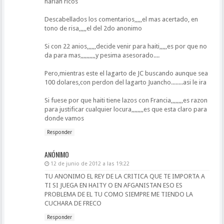
harian ricos
Descabellados los comentarios,,,,,el mas acertado, en
tono de risa,,,,,el del 2do anonimo
Si con 22 anios,,,,,,decide venir para haiti,,,,,es por que no
da para mas,,,,,,,,,,y pesima asesorado....
Pero,mientras este el lagarto de JC buscando aunque sea
100 dolares,con perdon del lagarto Juancho........asi le ira
Si fuese por que haiti tiene lazos con Francia,,,,,,,,es razon
para justificar cualquier locura,,,,,,,,es que esta claro para
donde vamos
Responder
ANÓNIMO
12 de junio de 2012 a las 19:22
TU ANONIMO EL REY DE LA CRITICA QUE TE IMPORTA A
TI SI JUEGA EN HAITY O EN AFGANISTAN ESO ES
PROBLEMA DE EL TU COMO SIEMPRE ME TIENDO LA
CUCHARA DE FRECO
Responder