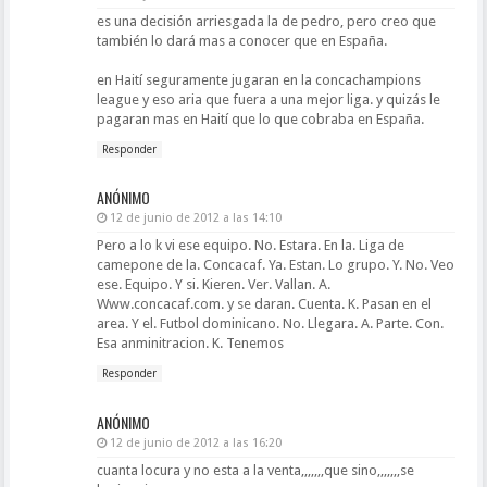
es una decisión arriesgada la de pedro, pero creo que
también lo dará mas a conocer que en España.
en Haití seguramente jugaran en la concachampions
league y eso aria que fuera a una mejor liga. y quizás le
pagaran mas en Haití que lo que cobraba en España.
Responder
ANÓNIMO
12 de junio de 2012 a las 14:10
Pero a lo k vi ese equipo. No. Estara. En la. Liga de
camepone de la. Concacaf. Ya. Estan. Lo grupo. Y. No. Veo
ese. Equipo. Y si. Kieren. Ver. Vallan. A.
Www.concacaf.com. y se daran. Cuenta. K. Pasan en el
area. Y el. Futbol dominicano. No. Llegara. A. Parte. Con.
Esa anminitracion. K. Tenemos
Responder
ANÓNIMO
12 de junio de 2012 a las 16:20
cuanta locura y no esta a la venta,,,,,,,que sino,,,,,,,se