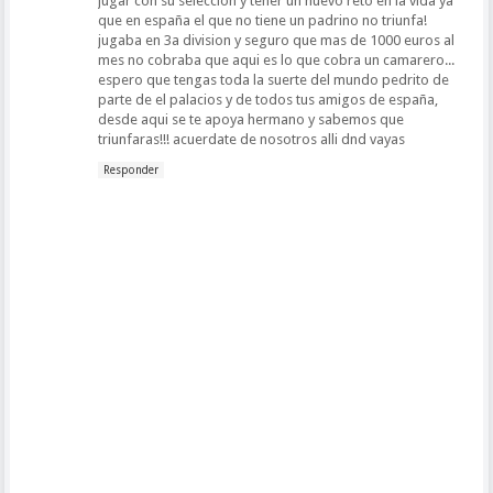
jugar con su seleccion y tener un nuevo reto en la vida ya
que en españa el que no tiene un padrino no triunfa!
jugaba en 3a division y seguro que mas de 1000 euros al
mes no cobraba que aqui es lo que cobra un camarero...
espero que tengas toda la suerte del mundo pedrito de
parte de el palacios y de todos tus amigos de españa,
desde aqui se te apoya hermano y sabemos que
triunfaras!!! acuerdate de nosotros alli dnd vayas
Responder