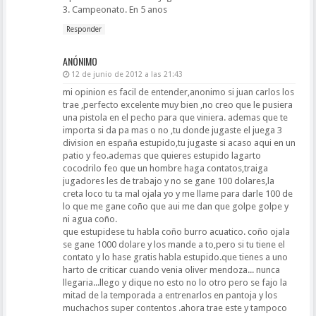
3. Campeonato. En 5 anos
Responder
ANÓNIMO
12 de junio de 2012 a las 21:43
mi opinion es facil de entender,anonimo si juan carlos los
trae ,perfecto excelente muy bien ,no creo que le pusiera
una pistola en el pecho para que viniera. ademas que te
importa si da pa mas o no ,tu donde jugaste el juega 3
division en españa estupido,tu jugaste si acaso aqui en un
patio y feo.ademas que quieres estupido lagarto
cocodrilo feo que un hombre haga contatos,traiga
jugadores les de trabajo y no se gane 100 dolares,la
creta loco tu ta mal ojala yo y me llame para darle 100 de
lo que me gane coño que aui me dan que golpe golpe y
ni agua coño.
que estupidese tu habla coño burro acuatico. coño ojala
se gane 1000 dolare y los mande a to,pero si tu tiene el
contato y lo hase gratis habla estupido.que tienes a uno
harto de criticar cuando venia oliver mendoza... nunca
llegaria...llego y dique no esto no lo otro pero se fajo la
mitad de la temporada a entrenarlos en pantoja y los
muchachos super contentos .ahora trae este y tampoco