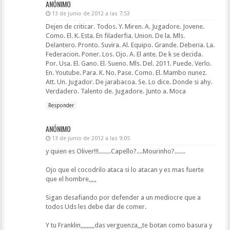
ANÓNIMO
13 de junio de 2012 a las 7:53
Dejen de criticar. Todos. Y. Miren. A. Jugadore. Jovene.
Como. El. K. Esta. En filaderfia. Union. De la. Mls.
Delantero. Pronto. Suvira. Al. Equipo. Grande. Deberia. La.
Federacion. Poner. Los. Ojo. A. El ante. De k se decida.
Por. Usa. El. Gano. El. Sueno. Mls. Del. 2011. Puede. Verlo.
En. Youtube. Para. K. No. Pase. Como. El. Mambo nunez.
Att. Un. Jugador. De jarabacoa. Se. Lo dice. Donde si ahy.
Verdadero. Talento de. Jugadore. Junto a. Moca
Responder
ANÓNIMO
13 de junio de 2012 a las 9:05
y quien es Oliver!!!........Capello?....Mourinho?.......
Ojo que el cocodrilo ataca si lo atacan y es mas fuerte
que el hombre,,,,,
Sigan desafiando por defender a un mediocre que a
todos Uds les debe dar de comer.
Y tu Franklin,,,,,,,,,das verguenza,,,te botan como basura y