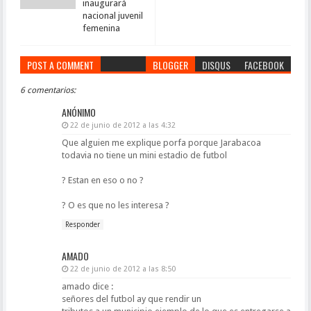
inaugurará
nacional juvenil
femenina
POST A COMMENT
BLOGGER
DISQUS
FACEBOOK
6 comentarios:
ANÓNIMO
22 de junio de 2012 a las 4:32
Que alguien me explique porfa porque Jarabacoa
todavia no tiene un mini estadio de futbol
? Estan en eso o no ?
? O es que no les interesa ?
Responder
AMADO
22 de junio de 2012 a las 8:50
amado dice :
señores del futbol ay que rendir un