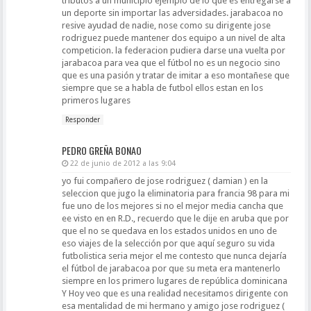
tributos a un municipio ejemplo de lo que es entregarse a
un deporte sin importar las adversidades. jarabacoa no
resive ayudad de nadie, nose como su dirigente jose
rodriguez puede mantener dos equipo a un nivel de alta
competicion. la federacion pudiera darse una vuelta por
jarabacoa para vea que el fútbol no es un negocio sino
que es una pasión y tratar de imitar a eso montañese que
siempre que se a habla de futbol ellos estan en los
primeros lugares
Responder
PEDRO GREÑA BONAO
22 de junio de 2012 a las 9:04
yo fui compañero de jose rodriguez ( damian ) en la
seleccion que jugo la eliminatoria para francia 98 para mi
fue uno de los mejores si no el mejor media cancha que
ee visto en en R.D., recuerdo que le dije en aruba que por
que el no se quedava en los estados unidos en uno de
eso viajes de la selección por que aquí seguro su vida
futbolistica seria mejor el me contesto que nunca dejaría
el fútbol de jarabacoa por que su meta era mantenerlo
siempre en los primero lugares de república dominicana
Y Hoy veo que es una realidad necesitamos dirigente con
esa mentalidad de mi hermano y amigo jose rodriguez (