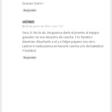
Gracias Osiris !
Responder
ANÓNIMO
28 de junio de 2012 a las 7:37
Sera. K. No le da. Verguensa darle el premio al equipo
ganador en ese desastre de cancha. Y lo fanatico
deverian. Abucharlo a el y a felipe payano ese otro.
Ladron k nada piensa en hacerle cancha a lo de baketbol.
Y bolebol
Responder