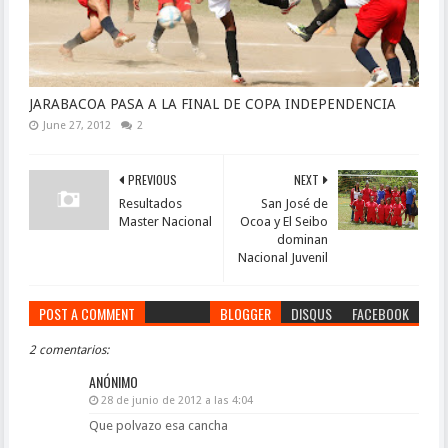
JARABACOA PASA A LA FINAL DE COPA INDEPENDENCIA
June 27, 2012
2
PREVIOUS
NEXT
Resultados
San José de
Master Nacional
Ocoa y El Seibo
dominan
Nacional Juvenil
POST A COMMENT
BLOGGER
DISQUS
FACEBOOK
2 comentarios:
ANÓNIMO
28 de junio de 2012 a las 4:04
Que polvazo esa cancha