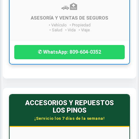
🚗️🏥
ASESORÍA Y VENTAS DE SEGUROS
¡Contáctanos hoy!
• Vehículo • Propiedad
• Salud • Vida • Viaje
✆ WhatsApp: 809-604-0352
ACCESORIOS Y REPUESTOS
LOS PINOS
¡Servicio los 7 días de la semana!