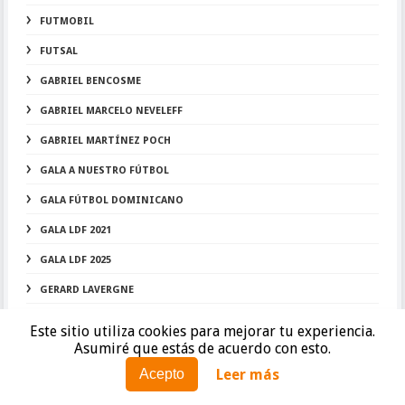
FUTMOBIL
FUTSAL
GABRIEL BENCOSME
GABRIEL MARCELO NEVELEFF
GABRIEL MARTÍNEZ POCH
GALA A NUESTRO FÚTBOL
GALA FÚTBOL DOMINICANO
GALA LDF 2021
GALA LDF 2025
GERARD LAVERGNE
GEREMY LOMBARDI
Este sitio utiliza cookies para mejorar tu experiencia.
Asumiré que estás de acuerdo con esto.
GIAN CARLOS DOMÍNGUEZ ABAD
Leer más
Acepto
GIANNI CAVAGLIANO