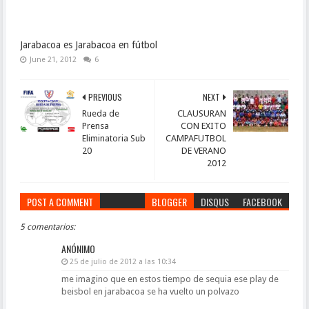
Jarabacoa es Jarabacoa en fútbol
June 21, 2012
6
PREVIOUS
NEXT
Rueda de
CLAUSURAN
Prensa
CON EXITO
Eliminatoria Sub
CAMPAFUTBOL
20
DE VERANO
2012
POST A COMMENT
BLOGGER
DISQUS
FACEBOOK
5 comentarios:
ANÓNIMO
25 de julio de 2012 a las 10:34
me imagino que en estos tiempo de sequia ese play de
beisbol en jarabacoa se ha vuelto un polvazo