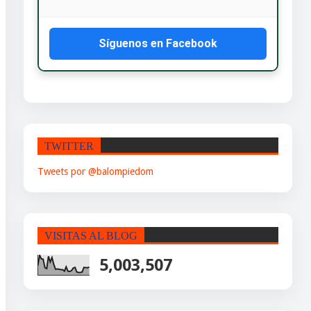
Síguenos en Facebook
TWITTER
Tweets por @balompiedom
VISITAS AL BLOG
5,003,507