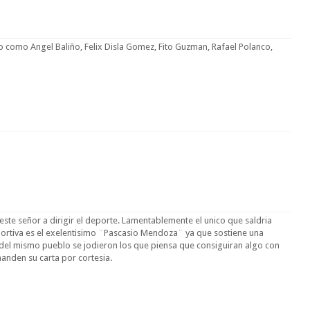
no como Angel Baliño, Felix Disla Gomez, Fito Guzman, Rafael Polanco,
e señor a dirigir el deporte. Lamentablemente el unico que saldria
ortiva es el exelentisimo ¨Pascasio Mendoza¨ ya que sostiene una
 del mismo pueblo se jodieron los que piensa que consiguiran algo con
anden su carta por cortesia.