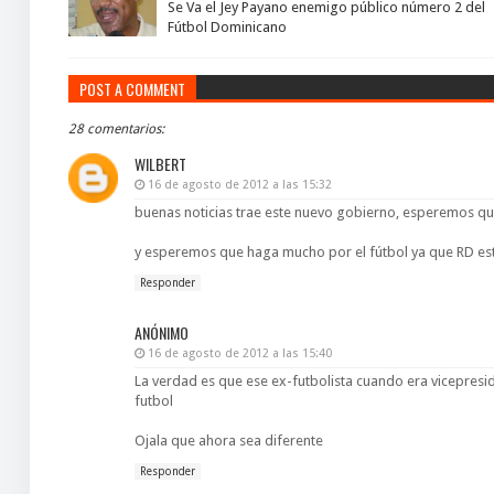
Se Va el Jey Payano enemigo público número 2 del
Fútbol Dominicano
POST A COMMENT
28 comentarios:
WILBERT
16 de agosto de 2012 a las 15:32
buenas noticias trae este nuevo gobierno, esperemos que
y esperemos que haga mucho por el fútbol ya que RD es
Responder
ANÓNIMO
16 de agosto de 2012 a las 15:40
La verdad es que ese ex-futbolista cuando era vicepresi
futbol
Ojala que ahora sea diferente
Responder