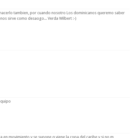
de hacerlo tambien, por cuando nosotro Los dominicanos queremo saber
nos sirve como desaogo... Verda Wilbert :-)
equipo
a en movimiento y se supone q viene la copa del caribe y si no m