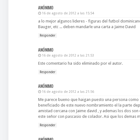
ANÓNIMO
16 de agosto de 2012 a las 15:54
a lo mejor algunos lideres - figuras del futbol dominica
Bauger, etc ... deben mandarle una carta a Jaime David
Responder
ANÓNIMO
16 de agosto de 2012 a las 21:53
Este comentario ha sido eliminado por el autor.
Responder
ANÓNIMO
16 de agosto de 2012 a las 21:56
Me parece bueno que haigan puesto una persona como est
beneficiado de este nuevo nombramiento el la parte dep
amistad cercana con Jaime david , y ademas los dos son
este señor con pascasio de colador. Asi que los demas m
Responder
ANÓNIMO