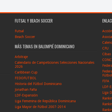
FUTSAL Y BEACH SOCCER
ENLAC
Futsal
Acció
Beach Soccer
Asocia
Calend
MÁS TEMAS EN BALOMPIÉ DOMINICANO
CFU
Cibao
Arbitraje
CONC
Calendario de Campeticiones Selecciones Nacionales
Feder
2026
Federa
Caribbean Cup
Fútbo
FEDOFUTBOL
FIFA
Historia del Fútbol Dominicano
LDF-E
Jonathan Faña
Liga D
LDF-Expansión
Ranki
Liga Femenina de República Dominicana
Ranki
Liga Mayor de Fútbol 2007-2014
Ranki