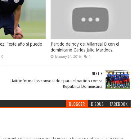
nez: "este año sí puede
Partido de hoy del Villarreal B con el
dominicano Carlos Julio Martínez
0
January 24, 2016
1
NEXT
Haití informa los convocados para el partido contra
República Dominicana
BLOGGER
DISQUS
FACEBOOK
uy pronto de su lesion y pueda volver a tener su potencial al maximo.