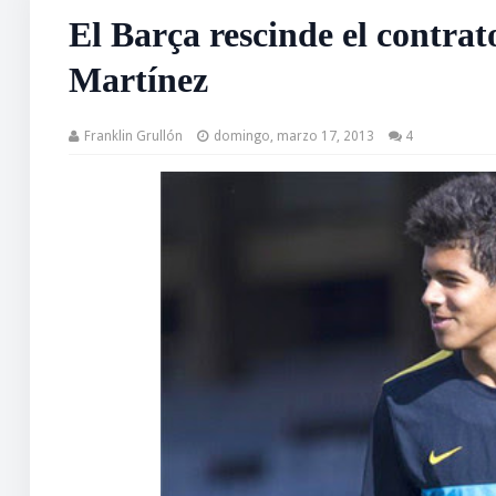
El Barça rescinde el contrato
Martínez
Franklin Grullón
domingo, marzo 17, 2013
4