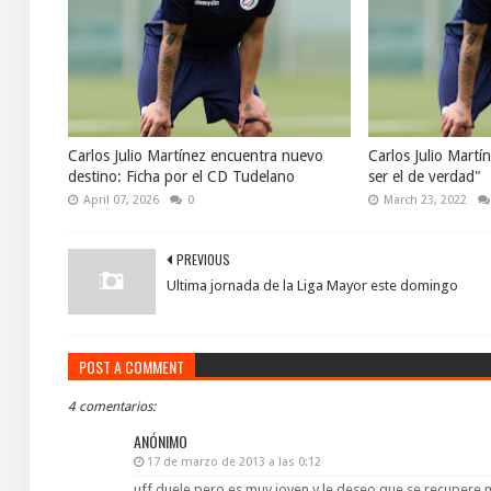
Carlos Julio Martínez encuentra nuevo
Carlos Julio Martí
destino: Ficha por el CD Tudelano
ser el de verdad"
April 07, 2026
0
March 23, 2022
PREVIOUS
Ultima jornada de la Liga Mayor este domingo
POST A COMMENT
4 comentarios:
ANÓNIMO
17 de marzo de 2013 a las 0:12
uff duele pero es muy joven y le deseo que se recupere m