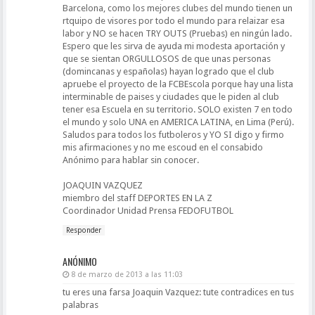
Barcelona, como los mejores clubes del mundo tienen un
rtquipo de visores por todo el mundo para relaizar esa
labor y NO se hacen TRY OUTS (Pruebas) en ningún lado.
Espero que les sirva de ayuda mi modesta aportación y
que se sientan ORGULLOSOS de que unas personas
(domincanas y españolas) hayan logrado que el club
apruebe el proyecto de la FCBEscola porque hay una lista
interminable de paises y ciudades que le piden al club
tener esa Escuela en su territorio. SOLO existen 7 en todo
el mundo y solo UNA en AMERICA LATINA, en Lima (Perú).
Saludos para todos los futboleros y YO SI digo y firmo
mis afirmaciones y no me escoud en el consabido
Anónimo para hablar sin conocer.
JOAQUIN VAZQUEZ
miembro del staff DEPORTES EN LA Z
Coordinador Unidad Prensa FEDOFUTBOL
Responder
ANÓNIMO
8 de marzo de 2013 a las 11:03
tu eres una farsa Joaquin Vazquez: tute contradices en tus
palabras