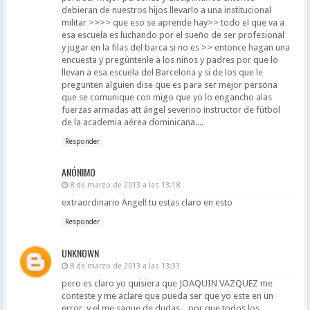
debieran de nuestros hijos llevarlo a una institucional
militar >>>> que eso se aprende hay>> todo el que va a
esa escuela es luchando por el sueño de ser profesional
y jugar en la filas del barca si no es >> entonce hagan una
encuesta y pregúntenle a los niños y padres por que lo
llevan a esa escuela del Barcelona y si de los que le
pregunten alguien dise que es para ser mejor persona
que se comunique con migo que yo lo engancho alas
fuerzas armadas att ángel severino instructor de fútbol
de la academia aérea dominicana....
Responder
ANÓNIMO
8 de marzo de 2013 a las 13:18
extraordinario Angel! tu estas claro en esto
Responder
UNKNOWN
8 de marzo de 2013 a las 13:33
pero es claro yo quisiera que JOAQUIN VAZQUEZ me
conteste y me aclare que pueda ser que yo este en un
error. y el me saque de dudas....por que todos los