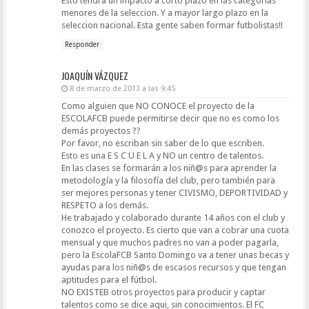
Esto tendra un impacto a corto plazo en las categorias
menores de la seleccion. Y a mayor largo plazo en la
seleccion nacional. Esta gente saben formar futbolistas!!
Responder
JOAQUÍN VÁZQUEZ
8 de marzo de 2013 a las 9:45
Como alguien que NO CONOCE el proyecto de la
ESCOLAFCB puede permitirse decir que no es como los
demás proyectos ??
Por favor, no escriban sin saber de lo que escriben.
Esto es una E S C U E L A y NO un centro de talentos.
En las clases se formarán a los niñ@s para aprender la
metodología y la filosofía del club, pero también para
ser mejores personas y tener CIVISMO, DEPORTIVIDAD y
RESPETO a los demás.
He trabajado y colaborado durante 14 años con el club y
conozco el proyecto. Es cierto que van a cobrar una cuota
mensual y que muchos padres no van a poder pagarla,
pero la EscolaFCB Santo Domingo va a tener unas becas y
ayudas para los niñ@s de escasos recursos y que tengan
aptitudes para el fútbol.
NO EXISTEB otros proyectos para producir y captar
talentos como se dice aqui, sin conocimientos. El FC