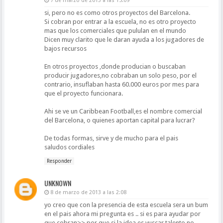
7 de marzo de 2013 a las 15:09
si, pero no es como otros proyectos del Barcelona.
Si cobran por entrar a la escuela, no es otro proyecto
mas que los comerciales que pululan en el mundo
Dicen muy clarito que le daran ayuda a los jugadores de
bajos recursos
En otros proyectos ,donde producian o buscaban
producir jugadores,no cobraban un solo peso, por el
contrario, insuflaban hasta 60.000 euros por mes para
que el proyecto funcionara.
Ahi se ve un Caribbean Football,es el nombre comercial
del Barcelona, o quienes aportan capital para lucrar?
De todas formas, sirve y de mucho para el pais
saludos cordiales
Responder
UNKNOWN
8 de marzo de 2013 a las 2:08
yo creo que con la presencia de esta escuela sera un bum
en el pais ahora mi pregunta es .. si es para ayudar por
que cobran>> por que si la idea es vuscar talento no