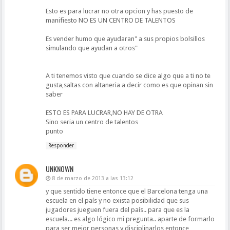
Esto es para lucrar no otra opcion y has puesto de
manifiesto NO ES UN CENTRO DE TALENTOS
Es vender humo que ayudaran" a sus propios bolsillos
simulando que ayudan a otros"
A ti tenemos visto que cuando se dice algo que a ti no te
gusta,saltas con altaneria a decir como es que opinan sin
saber
ESTO ES PARA LUCRAR,NO HAY DE OTRA
Sino seria un centro de talentos
punto
Responder
UNKNOWN
8 de marzo de 2013 a las 13:12
y que sentido tiene entonce que el Barcelona tenga una
escuela en el país y no exista posibilidad que sus
jugadores jueguen fuera del país.. para que es la
escuela... es algo lógico mi pregunta.. aparte de formarlo
para ser mejor personas y disciplinarlos entonce