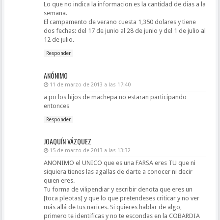
Lo que no indica la informacion es la cantidad de dias a la
semana.
El campamento de verano cuesta 1,350 dolares y tiene
dos fechas: del 17 de junio al 28 de junio y del 1 de julio al
12 de julio.
Responder
ANÓNIMO
11 de marzo de 2013 a las 17:40
a po los hijos de machepa no estaran participando
entonces
Responder
JOAQUÍN VÁZQUEZ
15 de marzo de 2013 a las 13:32
ANONIMO el UNICO que es una FARSA eres TU que ni
siquiera tienes las agallas de darte a conocer ni decir
quien eres.
Tu forma de vilipendiar y escribir denota que eres un
[toca pleotas[ y que lo que pretendeses criticar y no ver
más allá de tus narices. Si quieres hablar de algo,
primero te identificas y no te escondas en la COBARDIA