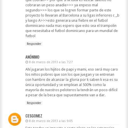
cobraran un peso anadie>>> ya enpeso mal
segundo>>> los que se logren formar parte de este
proyecto lo llevaran al Barcelona a su ligas inferiores c ,,b
y luego A>>>esto generara una fiebre en el futbol
dominicano nada mas espero que esto sea el trampolin
que nesesitaba el futbol dominicano para un mundial de
futbol
Responder
ANÓNIMO
8 de marzo de 2013 a las 7:27
Ahí jugaran los hijitos de papi y mami, eso será muy caro
los niños pobres que son los que juegan y se entrenan
con hambre de alcanzar la gloria por k saben k esa es su
única oportunidad y se emplean al 500% como la
mayoría de nuestros peloteros la tendrán un poco difícil
a pesar de la beca que supuestamente van a dar.
Responder
CESGOMEZ
8 de marzo de 2013 a las 9:05