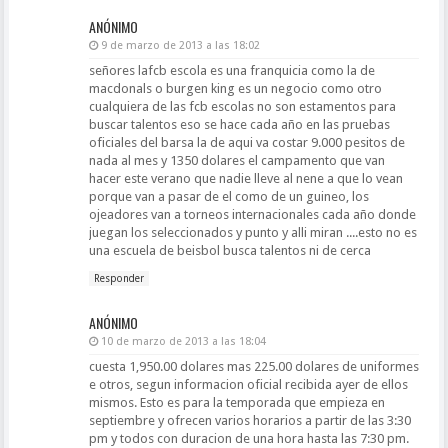
ANÓNIMO
9 de marzo de 2013 a las 18:02
señores lafcb escola es una franquicia como la de
macdonals o burgen king es un negocio como otro
cualquiera de las fcb escolas no son estamentos para
buscar talentos eso se hace cada año en las pruebas
oficiales del barsa la de aqui va costar 9.000 pesitos de
nada al mes y 1350 dolares el campamento que van
hacer este verano que nadie lleve al nene a que lo vean
porque van a pasar de el como de un guineo, los
ojeadores van a torneos internacionales cada año donde
juegan los seleccionados y punto y alli miran ....esto no es
una escuela de beisbol busca talentos ni de cerca
Responder
ANÓNIMO
10 de marzo de 2013 a las 18:04
cuesta 1,950.00 dolares mas 225.00 dolares de uniformes
e otros, segun informacion oficial recibida ayer de ellos
mismos. Esto es para la temporada que empieza en
septiembre y ofrecen varios horarios a partir de las 3:30
pm y todos con duracion de una hora hasta las 7:30 pm.